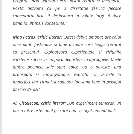
propriu Corei Botezatu este fastul retoric si metaforic.
Poeta dezvolta ca pe o disertatie feerica fiecare
comentariu liric, il desfasoara in volute largi, il duce
pana la ultimele consecinte.”
Irina Petras, critic literar:
„Acest debut amanat are rolul
unei punti fastuoase si bine armate care leaga trecutul
cu prezentul, exploateaza experientele si viziunile
varstelor succesive, impaca departele cu aproapele. Unele
dintre poemele sale sunt epice, au o poveste, una
proaspata si convingatoare, evocata cu verbele la
imperfect dar ritmul si cadenta lor suna bine in peisajul
poeziei de azi”.
Al. Cistelecan, critic literar:
„Un experiment temerar, un
pariu intre arte; unul pe care l-au castigat amandoua”.