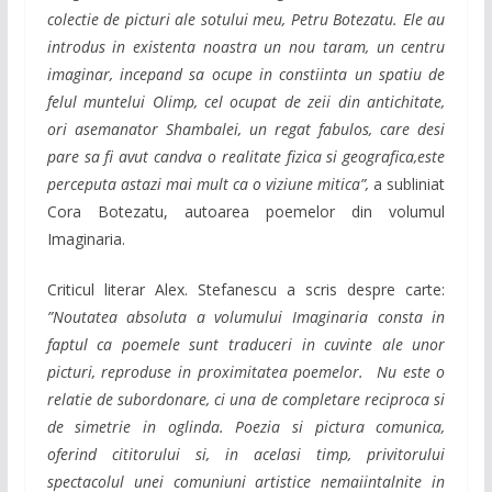
colectie de picturi ale sotului meu, Petru Botezatu. Ele au
introdus in existenta noastra un nou taram, un centru
imaginar, incepand sa ocupe in constiinta un spatiu de
felul muntelui Olimp, cel ocupat de zeii din antichitate,
ori asemanator Shambalei, un regat fabulos, care desi
pare sa fi avut candva o realitate fizica si geografica,este
perceputa astazi mai mult ca o viziune mitica”,
a subliniat
Cora Botezatu, autoarea poemelor din volumul
Imaginaria.
Criticul literar Alex. Stefanescu a scris despre carte:
”Noutatea absoluta a volumului Imaginaria consta in
faptul ca poemele sunt traduceri in cuvinte ale unor
picturi, reproduse in proximitatea poemelor. Nu este o
relatie de subordonare, ci una de completare reciproca si
de simetrie in oglinda. Poezia si pictura comunica,
oferind cititorului si, in acelasi timp, privitorului
spectacolul unei comuniuni artistice nemaiintalnite in