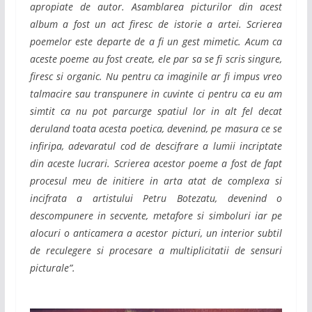
apropiate de autor. Asamblarea picturilor din acest
album a fost un act firesc de istorie a artei. Scrierea
poemelor este departe de a fi un gest mimetic. Acum ca
aceste poeme au fost create, ele par sa se fi scris singure,
firesc si organic. Nu pentru ca imaginile ar fi impus vreo
talmacire sau transpunere in cuvinte ci pentru ca eu am
simtit ca nu pot parcurge spatiul lor in alt fel decat
deruland toata acesta poetica, devenind, pe masura ce se
infiripa, adevaratul cod de descifrare a lumii incriptate
din aceste lucrari. Scrierea acestor poeme a fost de fapt
procesul meu de initiere in arta atat de complexa si
incifrata a artistului Petru Botezatu, devenind o
descompunere in secvente, metafore si simboluri iar pe
alocuri o anticamera a acestor picturi, un interior subtil
de reculegere si procesare a multiplicitatii de sensuri
picturale”.