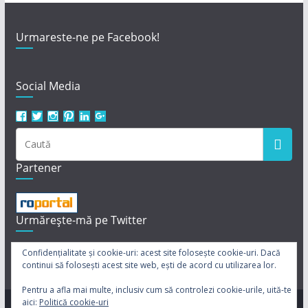
Urmareste-ne pe Facebook!
Social Media
Vezi
Vezi
Vezi
Vezi
Vezi
Vezi
profilul
profilul
profilul
profilul
profilul
profilul
revistaclarisa
Revista_Clarisa
revistaclarissa
revistaclarissa
revista-
113950242237039702721
pe
pe
pe
pe
clarisa
pe
Facebook
Twitter
Instagram
Pinterest
pe
Google+
Partener
LinkedIn
Urmărește-mă pe Twitter
Twiturile mele
Confidențialitate și cookie-uri: acest site folosește cookie-uri. Dacă
continui să folosești acest site web, ești de acord cu utilizarea lor.
Pentru a afla mai multe, inclusiv cum să controlezi cookie-urile, uită-te
aici:
Politică cookie-uri