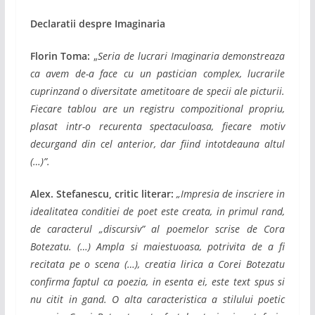
Declara
tii despre Imaginaria
Florin Toma:
„
Seria de lucrari Imaginaria demonstreaza
ca avem de-a face cu un pastician complex, lucrarile
cuprinzand o diversitate ametitoare de specii ale picturii.
Fiecare tablou are un registru compozitional propriu,
plasat intr-o recurenta spectaculoasa, fiecare motiv
decurgand din cel anterior, dar fiind intotdeauna altul
(…)”.
Alex. Stefanescu, critic literar:
„Impresia de inscriere in
idealitatea conditiei de poet este creata, in primul rand,
de caracterul „discursiv” al poemelor scrise de Cora
Botezatu. (…) Ampla si maiestuoasa, potrivita de a fi
recitata pe o scena (…), creatia lirica a Corei Botezatu
confirma faptul ca poezia, in esenta ei, este text spus si
nu citit in gand. O alta caracteristica a stilului poetic