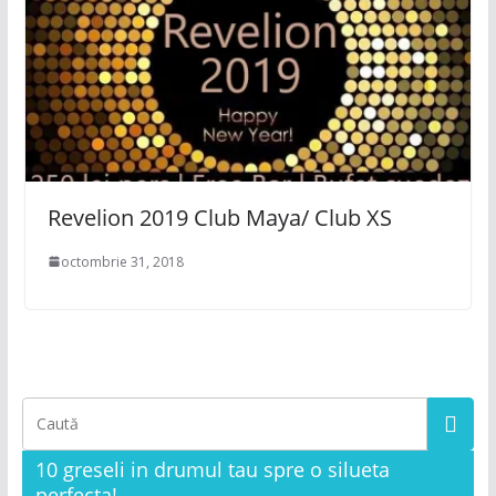
Revelion 2019 Club Maya/ Club XS
octombrie 31, 2018
10 greseli in drumul tau spre o silueta
perfecta!