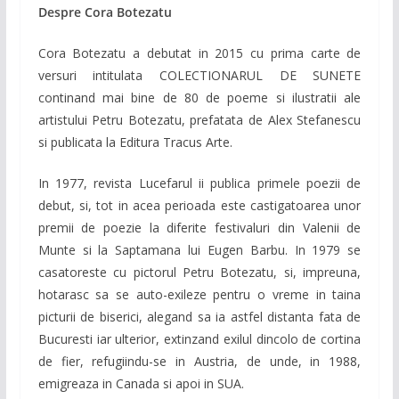
Despre Cora Botezatu
Cora Botezatu a debutat in 2015 cu prima carte de
versuri intitulata COLECTIONARUL DE SUNETE
continand mai bine de 80 de poeme si ilustratii ale
artistului Petru Botezatu, prefatata de Alex Stefanescu
si publicata la Editura Tracus Arte.
In 1977, revista Lucefarul ii publica primele poezii de
debut, si, tot in acea perioada este castigatoarea unor
premii de poezie la diferite festivaluri din Valenii de
Munte si la Saptamana lui Eugen Barbu. In 1979 se
casatoreste cu pictorul Petru Botezatu, si, impreuna,
hotarasc sa se auto-exileze pentru o vreme in taina
picturii de biserici, alegand sa ia astfel distanta fata de
Bucuresti iar ulterior, extinzand exilul dincolo de cortina
de fier, refugiindu-se in Austria, de unde, in 1988,
emigreaza in Canada si apoi in SUA.