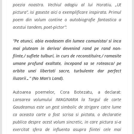
poezia noastra. Vechiul adagiu al lui Horatiu, „Ut
pictura”, isi gaseste aici o exemplificare inspirata. Primul
poem din volum contine o autobiografie fantastica a
acestui tandem, poet-pictor”:
“Pe atunci, abia evadasem din lumea comunista/ si inca
mai pluteam in deriva/ devenind rand pe rand non-
fiinte,/ suflete tulburi, in curs de reconstituire,/ ramasite
umane profund exaltate, incepand sa se roteasca/ pe
orbita unei libertati sacre, turbulente dar perfect
iluzorii…” (No Man’s Land).
Autoarea poemelor, Cora Botezatu, a declarat:
Lansarea volumului IMAGINARIA la Targul de carte
Gaudeamus este un gest simbolic de strigare catre lume
ca aceasta carte a fost scrisa si pictata, o declaratie
publica despre acest volum sincretic, in care pictura si-a
exercitat sfera de influenta asupra fiintei cele mai