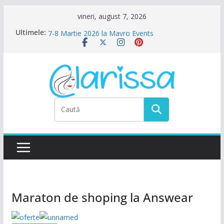
Sari
vineri, august 7, 2026
la
Petrecere de Ziua Femeii la La Nasu
Ultimele:
conținut
7-8 Martie 2026 la Mavro Events
Ziua Femeii la Amalfi Alegria
8 Martie la Zocalo Ballroom
Ziua Femeii se sarbatoreste La Teatru. La
Calinescu!
Maraton de shoping la Answear