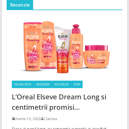
Recenzie
FRUMUSETE
INGRIJIRE
RECENZIE
STIRI
L’Oreal Elseve Dream Long si
centimetrii promisi…
martie 10, 2020
Clarissa
Daca ai parul lung, cu siguranta cunosti/ ai ascultat