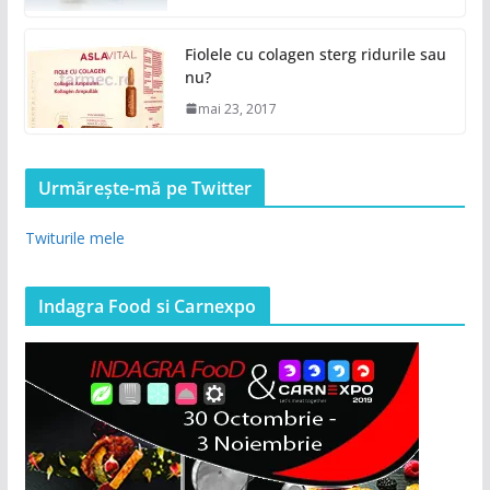
Fiolele cu colagen sterg ridurile sau
nu?
mai 23, 2017
Urmărește-mă pe Twitter
Twiturile mele
Indagra Food si Carnexpo