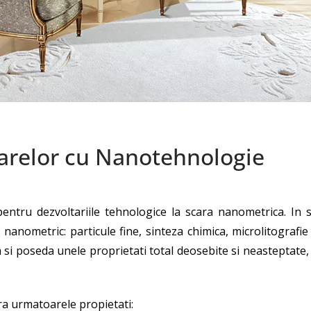
oarelor cu Nanotehnologie
ntru dezvoltariile tehnologice la scara nanometrica. In 
n nanometric: particule fine, sinteza chimica, microlitograf
 si poseda unele proprietati total deosebite si neasteptate,
ra urmatoarele propietati: