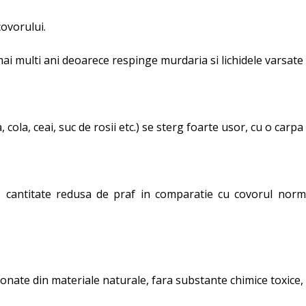
ovorului.
 multi ani deoarece respinge murdaria si lichidele varsate 
ea, cola, ceai, suc de rosii etc.) se sterg foarte usor, cu o ca
o
cantitate redusa de praf
i
n comparatie cu covorul norma
te din materiale naturale, fara substante chimice toxice, de