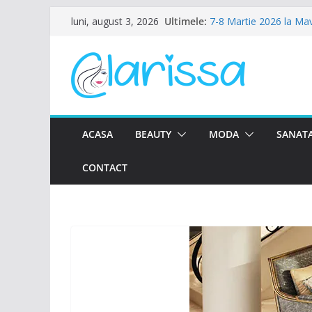
Sari
Ultimele:
7-8 Martie 2026 la Ma
luni, august 3, 2026
la
Ziua Femeii la Amalfi A
8 Martie la Zocalo Ba
conținut
Ziua Femeii se sarbato
Petrecere de Ziua Fem
ACASA
BEAUTY
MODA
SANATA
CONTACT