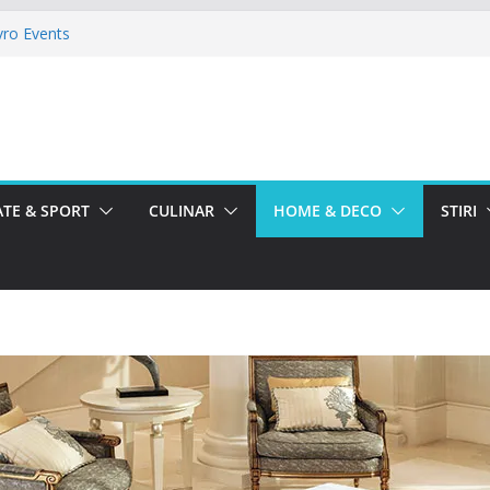
vro Events
legria
llroom
reste La Teatru. La Calinescu!
eii la La Nasu
TE & SPORT
CULINAR
HOME & DECO
STIRI