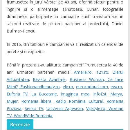
frumusetea în jurul vârstei de 40 ani, oferind sfaturi pentru o
îngrijire și o alimentație sănătoasă. Lunar, fotografiile
doamnelor participante în campanie sunt transformate în
tablouri realizate de pictorul partener al proiectului, Daniel
Bulimar-Henciu.
În 2016, din tablourile campaniei va fi realizat un calendar de
perete și o expoziție.
Până în prezent s-au alăturat campaniei ”Frumusețea la 40 de
ani” următorii parteneri media:
Amelie.ro
,
121.ro
,
Ziarul
Actualitatea
,
Revista Avantaje
,
Business Woman,
Ce face
Mimi?,
Fashionandbeauty.ro
,
ele.ro
,
eurocadouri.com
,
eva.ro
,
Euforia TV
,
La Bucatarie
,
Imaginea mea
,
InfoEst
,
Marya
,
Mujer
,
Romania libera
,
Radio România Cultural
,
Romania
Pozitiva
,
Senso TV
,
Universul Argesean,
Vipstyle.ro,
Woman
TV
,
WorldWide Romania.
Recenzie