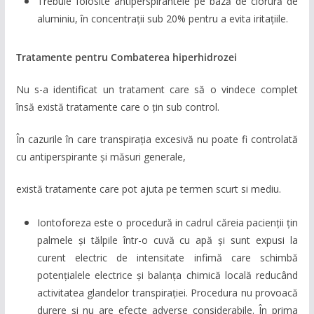
Trebuie folosite antiperspirantele pe bază de clorură de
aluminiu, în concentrații sub 20% pentru a evita iritațiile.
Tratamente pentru Combaterea hiperhidrozei
Nu s-a identificat un tratament care să o vindece complet
însă există tratamente care o țin sub control.
În cazurile în care transpirația excesivă nu poate fi controlată
cu antiperspirante și măsuri generale,
există tratamente care pot ajuta pe termen scurt si mediu.
Iontoforeza este o procedură in cadrul căreia pacienții țin
palmele și tălpile într-o cuvă cu apă și sunt expusi la
curent electric de intensitate infimă care schimbă
potențialele electrice și balanța chimică locală reducând
activitatea glandelor transpirației. Procedura nu provoacă
durere și nu are efecte adverse considerabile. În prima