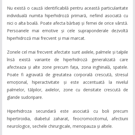
Nu există o cauză identificabilă pentru această particularitate
individuală numita hiperhidroză primară, nefiind asociată cu
nici o alta boală. Poate afecta bărbați și femei de orice vârstă.
Persoanele mai emotive și cele supraponderale dezvoltă
hiperhidroză mai frecvent și mai marcat.
Zonele cel mai frecvent afectate sunt axilele, palmele și talpile
însă există variante de hiperhidroză generalizată care
afecteaza și alte zone precum fața, zona inghinală, spatele.
Poate fi agravată de greutatea corporală crescută, stresul
emoțional, hiperactivitate și este accentuată la nivelul
palmelor, tălpilor, axilelor, zone cu densitate crescută de
glande sudoripare.
Hiperhidroza secundară este asociată cu boli precum
hipertiroidia, diabetul zaharat, feocromocitomul, afectiuni
neurologice, sechele chirurgicale, menopauza și altele.