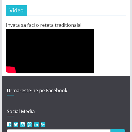
Video
Invata sa faci o reteta traditionala!
Urmareste-ne pe Facebook!
Social Media
Vezi
Vezi
Vezi
Vezi
Vezi
Vezi
profilul
profilul
profilul
profilul
profilul
profilul