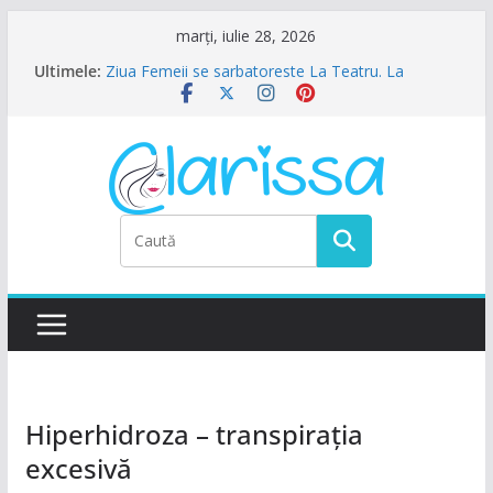
Sari
marți, iulie 28, 2026
la
Ultimele:
Ziua Femeii se sarbatoreste La Teatru. La
conținut
Calinescu!
Petrecere de Ziua Femeii la La Nasu
7-8 Martie 2026 la Mavro Events
Ziua Femeii la Amalfi Alegria
8 Martie la Zocalo Ballroom
Hiperhidroza – transpirația
excesivă