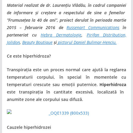
Material realizat de dr. Laurențiu Vlădău, în cadrul campaniei
de informare și creștere a respectului de sine a femeilor
”Frumusețea la 40 de ani”, proiect derulat î
n perioada martie
2015 – februarie 2016 de
Russenart Communications
în
parteneriat cu
Hebra Dermatologie
,
Pirifan Distribution,
Jolidon
,
Beauty Boutique
și
pictorul Daniel Bulimar-Henciu.
Ce este hiperhidroza?
Transpirația este un proces normal care ajută la reglarea
temperaturii corpului, în special în momentele cu
temperaturi crescute sau emoții puternice.
Hiperhidroza
este transpirația în cantitate excesivă, localizată în
anumite zone ale corpului sau difuză.
Cauzele hiperhidrozei