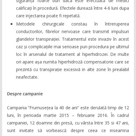
siguranță foarte bun daca este efectuată de medici
calificați în procedură. Efectele durează între 4-6 luni dupa
care injectarea poate fi repetată.
Metodele chirurgicale constau în întreruperea
conductorilor, fibrelor nervoase care transmit impulsuri
glandelor transpirației. Tratamentul este invaziv în acest
caz și complicațiile mai serioase pun procedura pe ultimul
loc în arsenalul de tratament al hiperhidrozei. De multe
ori apare așa numita hiperhidroză compensatorie care se
prezintă cu transpirație excesivă in alte zone în prealabil
neafectate.
Despre campanie
Campania ”Frumusețea la 40 de ani” este derulată timp de 12
luni, în perioada martie 2015 – februarie 2016. În cadrul
campaniei, 12 doamne din presă, cu vârsta între 35 si 47 ani,
sunt invitate să vorbească despre ceea ce inseamna