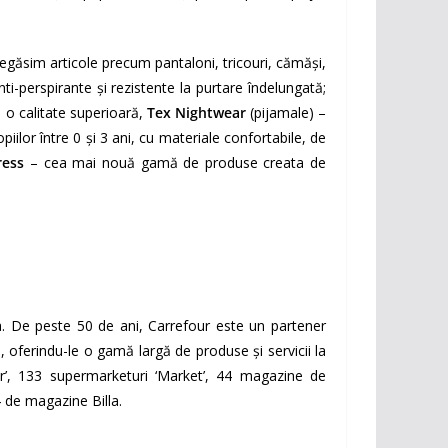
regăsim articole precum pantaloni, tricouri, cămăși,
ti-perspirante și rezistente la purtare îndelungată;
e o calitate superioară,
Tex Nightwear
(pijamale) –
piilor între 0 și 3 ani, cu materiale confortabile, de
ress
– cea mai nouă gamă de produse creata de
a. De peste 50 de ani, Carrefour este un partener
, oferindu-le o gamă largă de produse și servicii la
r’, 133 supermarketuri ‘Market’, 44 magazine de
 de magazine Billa.