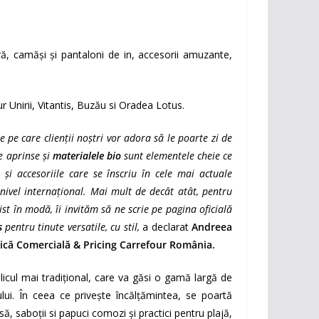
ară, camăși și pantaloni de in, accesorii amuzante,
r Unirii, Vitantis, Buzău si Oradea Lotus.
e pe care clienţii noştri vor adora să le poarte zi de
le aprinse și
materialele bio
sunt elementele cheie ce
şi accesoriile care se înscriu în cele mai actuale
nivel internaţional. Mai mult de decât atât, pentru
ist în modă, îi invităm să ne scrie pe pagina oficială
s
pentru tinute versatile, cu stil,
a declarat
Andreea
ică Comercială & Pricing Carrefour România.
licul mai tradiţional, care va găsi o gamă largă de
nului. În ceea ce priveşte încălţămintea, se poartă
ă, saboţii si papuci comozi şi practici pentru plajă,