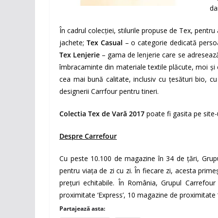
da
În cadrul colecției, stilurile propuse de Tex, pentru 
jachete;
Tex Casual
– o categorie dedicată perso
Tex Lenjerie
– gama de lenjerie care se adresează î
îmbracaminte din materiale textile plăcute, moi și 
cea mai bună calitate, inclusiv cu țesături bio, cu
designerii Carrfour pentru tineri.
Colectia Tex de Vară 2017
poate fi gasita pe site
Despre Carrefour
Cu peste 10.100 de magazine în 34 de țări, Grupu
pentru viața de zi cu zi. În fiecare zi, acesta pri
prețuri echitabile. În România, Grupul Carrefo
proximitate ‘Express’, 10 magazine de proximitate 
Partajează asta: