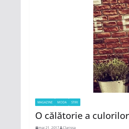
MAGAZINE
MODA
STIRI
O călătorie a culorilo
mai 21, 2017
Clarissa