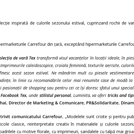
cţie inspirată de culorile sezonului estival, cuprinzand rochii de v
ipermarketurile Carrefour din țară, exceptând hipermarketurile Carrefou
olecţia de vară Tex
transformă visul vacanţelor în locaţii ideale, în pies
. Imprimeurile caleidoscopice, croiala feminină, texturile aerisite, culori
finesc acest sezon estival. Ne mândrim mult cu piesele vestimentare 
ndinţe, în linie cu recomandările celor mai renumite case de modă la 
ți pasionații de shopping sau pentru cei ce își doresc sfatul unui special
e
Facebook Tex
,
unde
stilistul personal
, Luminita, va oferi
tricks and tip
hai, Director de Marketing & Comunicare, PR&Solidaritate, Dinam
trivit comunicatului Carrefour, „
Modelele sunt croite şi pentru pub
ticole clasice, reinterpretate creativ în materialele şi culorile sezo
padrilele cu motive florale, cu imprimeuri, sandalele cu talpă mai groas