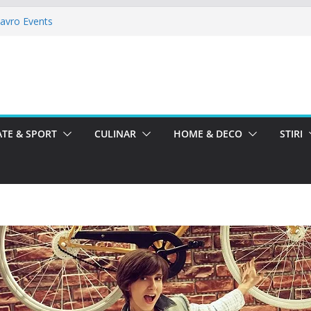
Mavro Events
 Alegria
allroom
toreste La Teatru. La Calinescu!
meii la La Nasu
TE & SPORT
CULINAR
HOME & DECO
STIRI