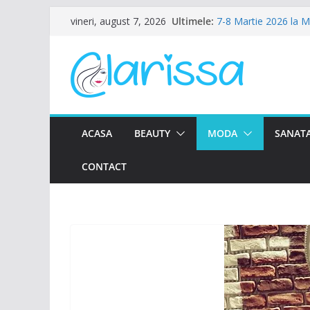
Sari
Ultimele:
7-8 Martie 2026 la 
vineri, august 7, 2026
la
Ziua Femeii la Amalfi
8 Martie la Zocalo B
conținut
Ziua Femeii se sarba
Petrecere de Ziua Fe
ACASA
BEAUTY
MODA
SANATA
CONTACT