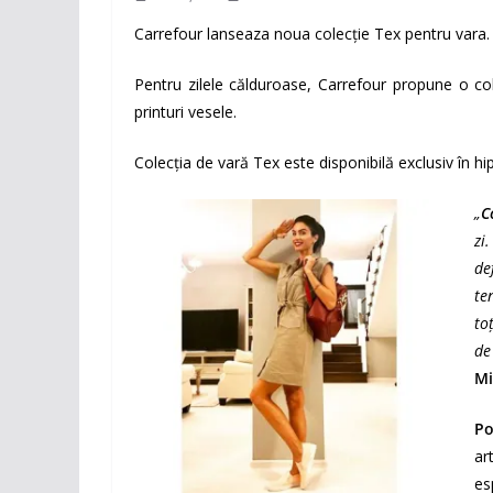
Carrefour lanseaza noua colecţie Tex pentru vara.
Pentru zilele călduroase, Carrefour propune o cole
printuri vesele.
Colecția de vară Tex este disponibilă exclusiv în h
„
C
zi
de
te
to
d
Mi
Po
ar
es