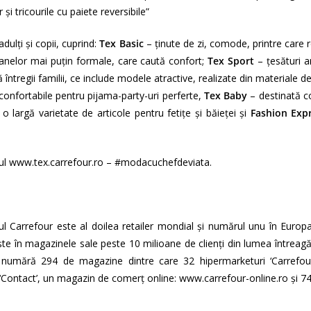
r și tricourile cu paiete reversibile”
adulți și copii, cuprind:
Tex Basic
– ținute de zi, comode, printre care 
anelor mai puțin formale, care caută confort;
Tex Sport
– țesături an
ntregii familii, ce include modele atractive, realizate din materiale d
confortabile pentru pijama-party-uri perferte,
Tex Baby
– destinată co
 o largă varietate de articole pentru fetițe și băieței și
Fashion Exp
-ul
www.tex.carrefour.ro
– #modacuchefdeviata.
l Carrefour este al doilea retailer mondial și numărul unu în Europ
mește în magazinele sale peste 10 milioane de clienți din lumea întreagă
ur numără 294 de magazine dintre care 32 hipermarketuri ‘Carrefou
‘Contact’, un magazin de comerț online: www.carrefour-online.ro și 74