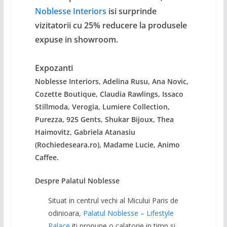
Noblesse Interiors
isi surprinde
vizitatorii cu 25% reducere la produsele
expuse in showroom.
Expozanti
Noblesse Interiors, Adelina Rusu, Ana Novic,
Cozette Boutique, Claudia Rawlings, Issaco
Stillmoda, Verogia, Lumiere Collection,
Purezza, 925 Gents, Shukar Bijoux, Thea
Haimovitz, Gabriela Atanasiu
(Rochiedeseara.ro), Madame Lucie, Animo
Caffee.
Despre Palatul Noblesse
Situat in centrul vechi al Micului Paris de
odinioara,
Palatul Noblesse – Lifestyle
Palace
iti propune o calatorie in timp si