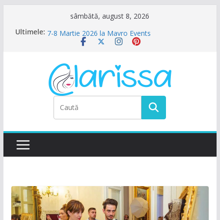
Sari
sâmbătă, august 8, 2026
la
Ultimele:
Petrecere de Ziua Femeii la La Nasu
conținut
7-8 Martie 2026 la Mavro Events
Ziua Femeii la Amalfi Alegria
8 Martie la Zocalo Ballroom
Ziua Femeii se sarbatoreste La Teatru. La
Calinescu!