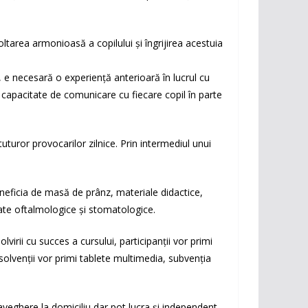
oltarea armonioasă a copilului și îngrijirea acestuia
e, e necesară o experiență anterioară în lucrul cu
nă capacitate de comunicare cu fiecare copil în parte
uturor provocarilor zilnice. Prin intermediul unui
eneficia de masă de prânz, materiale didactice,
zate oftalmologice și stomatologice.
lvirii cu succes a cursului, participanții vor primi
bsolvenții vor primi tablete multimedia, subvenția
raveghere la domiciliu dar pot lucra și independent,