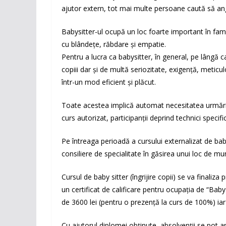
ajutor extern, tot mai multe persoane caută să anga
Babysitter-ul ocupă un loc foarte important în famil
cu blândețe, răbdare și empatie.
Pentru a lucra ca babysitter, în general, pe lângă c
copiii dar și de multă seriozitate, exigenţă, meticu
într-un mod eficient și plăcut.
Toate acestea implică automat necesitatea urmării și
curs autorizat, participanții deprind technici specific
Pe întreaga perioadă a cursului externalizat de bab
consiliere de specialitate în găsirea unui loc de m
Cursul de baby sitter (îngrijire copii) se va finaliza
un certificat de calificare pentru ocupația de “Baby
de 3600 lei (pentru o prezență la curs de 100%) iar
Cu ajutorul diplomei obținute, absolvenții se pot an