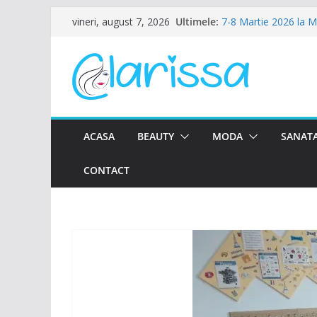
Sari
Ultimele:
7-8 Martie 2026 la 
vineri, august 7, 2026
la
Ziua Femeii la Amalfi
8 Martie la Zocalo B
conținut
Ziua Femeii se sarba
Petrecere de Ziua Fe
ACASA
BEAUTY
MODA
SANATA
CONTACT