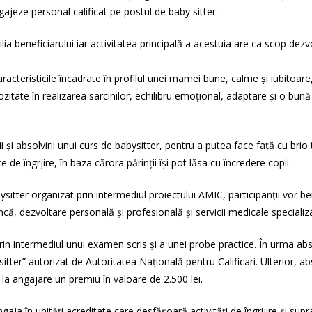
jeze personal calificat pe postul de baby sitter.
ia beneficiarului iar activitatea principală a acestuia are ca scop dezv
aracteristicile încadrate în profilul unei mamei bune, calme şi iubitoar
lozitate în realizarea sarcinilor, echilibru emoţional, adaptare și o bu
 absolvirii unui curs de babysitter, pentru a putea face față cu brio t
e de îngrjire, în baza cărora părinții își pot lăsa cu încredere copii.
ysitter organizat prin intermediul proiectului AMIC, participanții vor b
uncă, dezvoltare personală și profesională și servicii medicale speciali
 prin intermediul unui examen scris și a unei probe practice. În urma abso
sitter” autorizat de Autoritatea Națională pentru Calificari. Ulterior, a
 la angajare un premiu în valoare de 2.500 lei.
gaja în unități acreditate care desfășoară activități de îngrijire și sup