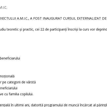
.I.C.
OIECTULUI A.M.I.C., A FOST INAUGURAT CURSUL EXTERNALIZAT DE
u teoretic și practic, cei 22 de participanți înscriși la curs vor deprind
beneficiarului
emoţională
r pe categorii de vârstă
neficiarului
e cu familia copilului.
ială în ultimii ani, datorită programului de muncă încărcat al părinților