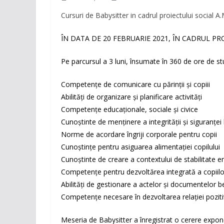
Cursuri de Babysitter in cadrul proiectului social A.M
ÎN DATA DE 20 FEBRUARIE 2021, ÎN CADRUL PR
Pe parcursul a 3 luni, însumate în 360 de ore de studi
Competenţe de comunicare cu părinții și copiii
Abilități de organizare și planificare activităţi
Competenţe educaționale, sociale şi civice
Cunoștinte de menţinere a integrităţii şi siguranţei 
Norme de acordare îngriji corporale pentru copii
Cunoștințe pentru asiguarea alimentaţiei copilului
Cunoștinte de creare a contextului de stabilitate 
Competențe pentru dezvoltărea integrată a copiilo
Abilități de gestionare a actelor şi documentelor be
Competenţe necesare în dezvoltarea relaţiei pozitiv
Meseria de Babysitter a înregistrat o cerere exponenț