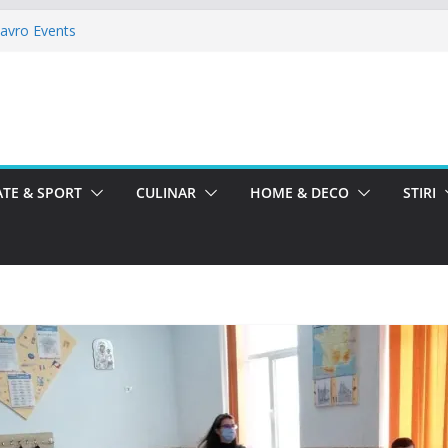
Mavro Events
 Alegria
allroom
toreste La Teatru. La Calinescu!
meii la La Nasu
TE & SPORT
CULINAR
HOME & DECO
STIRI