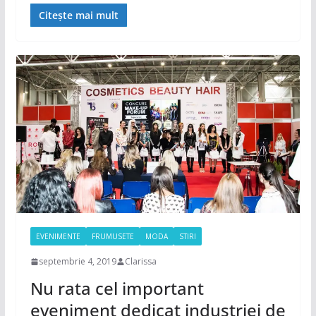
Citește mai mult
EVENIMENTE
FRUMUSETE
MODA
STIRI
septembrie 4, 2019
Clarissa
Nu rata cel important
eveniment dedicat industriei de