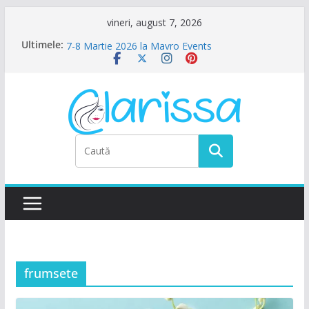
Sari
vineri, august 7, 2026
la
Ultimele:
Petrecere de Ziua Femeii la La Nasu
conținut
7-8 Martie 2026 la Mavro Events
Ziua Femeii la Amalfi Alegria
8 Martie la Zocalo Ballroom
Ziua Femeii se sarbatoreste La Teatru. La
Calinescu!
frumsete