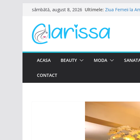
Sari
Ultimele:
Ziua Femeii la Am
sâmbătă, august 8, 2026
la
8 Martie la Zoca
Ziua Femeii se sa
conținut
Petrecere de Ziu
7-8 Martie 2026 
ACASA
BEAUTY
MODA
SANATA
CONTACT