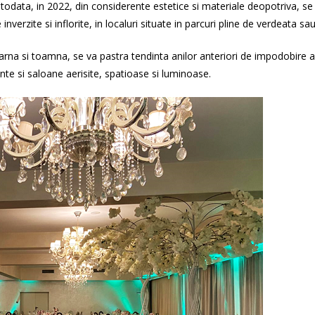
i totodata, in 2022, din considerente estetice si materiale deopotriva, s
inverzite si inflorite, in localuri situate in parcuri pline de verdeata 
 iarna si toamna, se va pastra tendinta anilor anteriori de impodobire a s
ante si saloane aerisite, spatioase si luminoase.