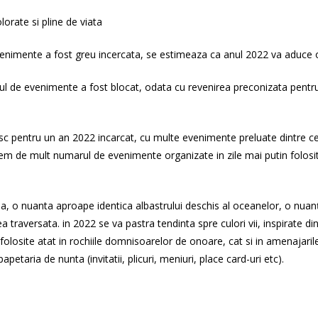
orate si pline de viata
venimente a fost greu incercata, se estimeaza ca anul 2022 va aduce o
 de evenimente a fost blocat, odata cu revenirea preconizata pentru
c pentru un an 2022 incarcat, cu multe evenimente preluate dintre ce
em de mult numarul de evenimente organizate in zile mai putin folosit
a, o nuanta aproape identica albastrului deschis al oceanelor, o nuanţa
traversata. in 2022 se va pastra tendinta spre culori vii, inspirate din 
i folosite atat in rochiile domnisoarelor de onoare, cat si in amenajaril
taria de nunta (invitatii, plicuri, meniuri, place card-uri etc).