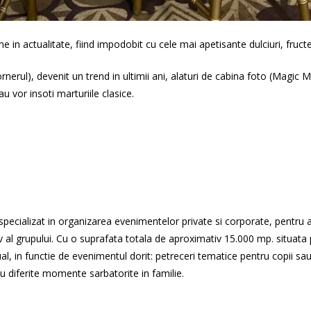
in actualitate, fiind impodobit cu cele mai apetisante dulciuri, fructe s
erul), devenit un trend in ultimii ani, alaturi de cabina foto (Magic Mi
au vor insoti marturiile clasice.
alizat in organizarea evenimentelor private si corporate, pentru adu
v al grupului. Cu o suprafata totala de aproximativ 15.000 mp. situat
idual, in functie de evenimentul dorit: petreceri tematice pentru copii 
sau diferite momente sarbatorite in familie.