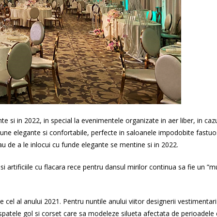
e si in 2022, in special la evenimentele organizate in aer liber, in ca
une elegante si confortabile, perfecte in saloanele impodobite fastuos
u de a le inlocui cu funde elegante se mentine si in 2022.
i artificiile cu flacara rece pentru dansul mirilor continua sa fie un 
t de cel al anului 2021. Pentru nuntile anului viitor designerii vestiment
atele gol si corset care sa modeleze silueta afectata de perioadele de