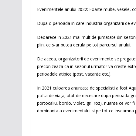
Evenimentele anului 2022: Foarte multe, vesele, col
Dupa o perioada in care industria organizarii de e
Deoarece in 2021 mai mult de jumatate din sezonul
plin, ce s-ar putea derula pe tot parcursul anului.
De aceea, organizatorii de evenimente se pregates
preconizeaza ca in sezonul urmator va creste extr
perioadele atipice (post, vacante etc.).
In 2021 culoarea anuntata de specialisti a fost Aqu
pofta de viaţa, atat de necesare dupa perioada grea 
portocaliu, bordo, violet, gri, roz), nuante ce vor f
dominanta a evenimentului si pe tot ce inseamna pape