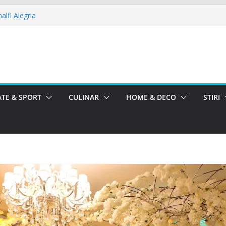
alfi Alegria
lo Ballroom
rbatoreste La Teatru. La Calinescu!
a Femeii la La Nasu
la Mavro Events
TE & SPORT
CULINAR
HOME & DECO
STIRI