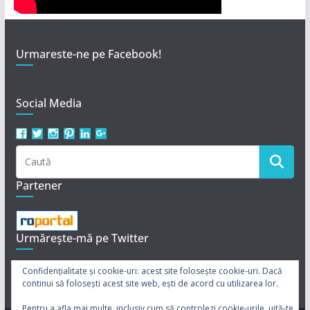
Urmareste-ne pe Facebook!
Social Media
Vezi
Vezi
Vezi
Vezi
Vezi
Vezi
profilul
profilul
profilul
profilul
profilul
profilul
revistaclarisa
Revista_Clarisa
revistaclarissa
revistaclarissa
revista-
113950242237039702721
pe
pe
pe
pe
clarisa
pe
Facebook
Twitter
Instagram
Pinterest
pe
Google+
Partener
LinkedIn
Urmărește-mă pe Twitter
Twiturile mele
Confidențialitate și cookie-uri: acest site folosește cookie-uri. Dacă
continui să folosești acest site web, ești de acord cu utilizarea lor.
Pentru a afla mai multe, inclusiv cum să controlezi cookie-urile, uită-te