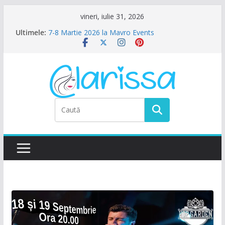
Sari
vineri, iulie 31, 2026
la
Ultimele:
7-8 Martie 2026 la Mavro Events
conținut
Ziua Femeii la Amalfi Alegria
8 Martie la Zocalo Ballroom
Ziua Femeii se sarbatoreste La Teatru. La
Calinescu!
Petrecere de Ziua Femeii la La Nasu