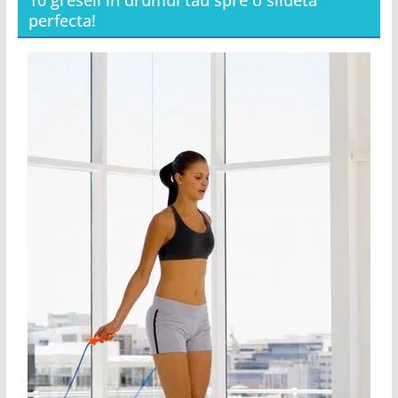
10 greseli in drumul tau spre o silueta
perfecta!