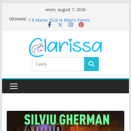
Sari
vineri, august 7, 2026
la
Ultimele:
Petrecere de Ziua Femeii la La Nasu
conținut
7-8 Martie 2026 la Mavro Events
Ziua Femeii la Amalfi Alegria
8 Martie la Zocalo Ballroom
Ziua Femeii se sarbatoreste La Teatru. La
Calinescu!