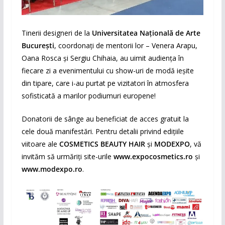
Tinerii designeri de la
Universitatea Națională de Arte
București
, coordonați de mentorii lor – Venera Arapu,
Oana Rosca și Sergiu Chihaia, au uimit audiența în
fiecare zi a evenimentului cu show-uri de modă ieșite
din tipare, care i-au purtat pe vizitatori în atmosfera
sofisticată a marilor podiumuri europene!
Donatorii de sânge au beneficiat de acces gratuit la
cele două manifestări. Pentru detalii privind edițiile
viitoare ale
COSMETICS BEAUTY HAIR
și
MODEXPO
, vă
invităm să urmăriți site-urile
www.expocosmetics.ro
și
www.modexpo.ro
.