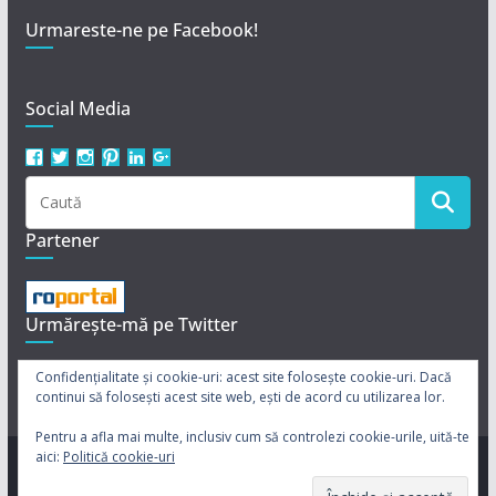
Urmareste-ne pe Facebook!
Social Media
Vezi
Vezi
Vezi
Vezi
Vezi
Vezi
profilul
profilul
profilul
profilul
profilul
profilul
revistaclarisa
Revista_Clarisa
revistaclarissa
revistaclarissa
revista-
113950242237039702721
pe
pe
pe
pe
clarisa
pe
Facebook
Twitter
Instagram
Pinterest
pe
Google+
Partener
LinkedIn
Urmărește-mă pe Twitter
Twiturile mele
Confidențialitate și cookie-uri: acest site folosește cookie-uri. Dacă
continui să folosești acest site web, ești de acord cu utilizarea lor.
Pentru a afla mai multe, inclusiv cum să controlezi cookie-urile, uită-te
aici:
Politică cookie-uri
Drepturi de autor © 2026
Clarissa
. Toate drepturile rezervate.