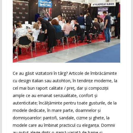
Ce au găsit vizitatorii în târg? Articole de îmbrăcăminte
cu design italian sau autohton, în tendințe moderne, la
cel mai bun raport calitate / preț, dar și compoziții
ample ce au emanat senzualitate, confort și
autenticitate; încălțăminte pentru toate gusturile, de la
modele dedicate, în mare parte, doamnelor și
domnișoarelor: pantofi, sandale, cizme și ghete, la
modele care au îmbinat practicul cu eleganţa. Domnii
au putut alege dintr-o gamă variată de haine și