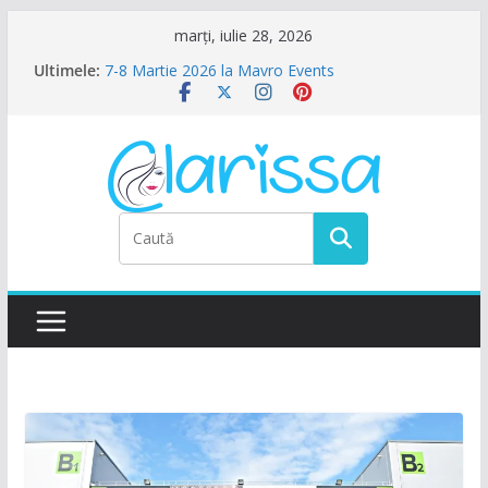
Sari
marți, iulie 28, 2026
Petrecere de Ziua Femeii la La Nasu
la
Ultimele:
7-8 Martie 2026 la Mavro Events
conținut
Ziua Femeii la Amalfi Alegria
8 Martie la Zocalo Ballroom
Ziua Femeii se sarbatoreste La Teatru. La
Calinescu!