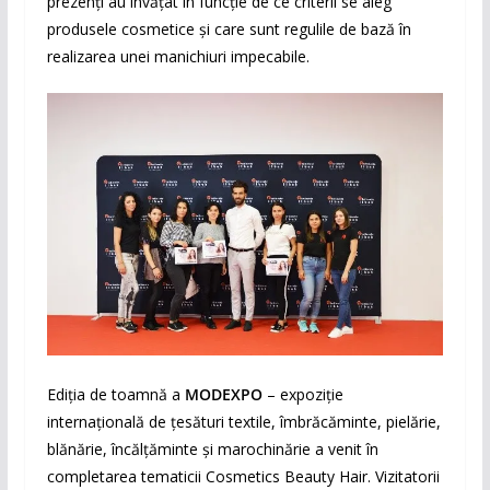
prezenți au învățat în funcție de ce criterii se aleg
produsele cosmetice și care sunt regulile de bază în
realizarea unei manichiuri impecabile.
Ediția de toamnă a
MODEXPO
– expoziție
internațională de țesături textile, îmbrăcăminte, pielărie,
blănărie, încălțăminte și marochinărie a venit în
completarea tematicii Cosmetics Beauty Hair. Vizitatorii