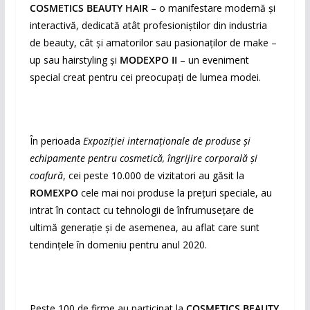
COSMETICS BEAUTY HAIR
– o manifestare modernă și
interactivă, dedicată atât profesioniștilor din industria
de beauty, cât și amatorilor sau pasionaților de make –
up sau hairstyling și
MODEXPO II
– un eveniment
special creat pentru cei preocupați de lumea modei.
În perioada
Expoziției internaționale de produse și
echipamente pentru cosmetică, îngrijire corporală și
coafură
, cei peste 10.000 de vizitatori au găsit la
ROMEXPO
cele mai noi produse la prețuri speciale, au
intrat în contact cu tehnologii de înfrumusețare de
ultimă generație și de asemenea, au aflat care sunt
tendințele în domeniu pentru anul 2020.
Peste 100 de firme au participat la
COSMETICS BEAUTY