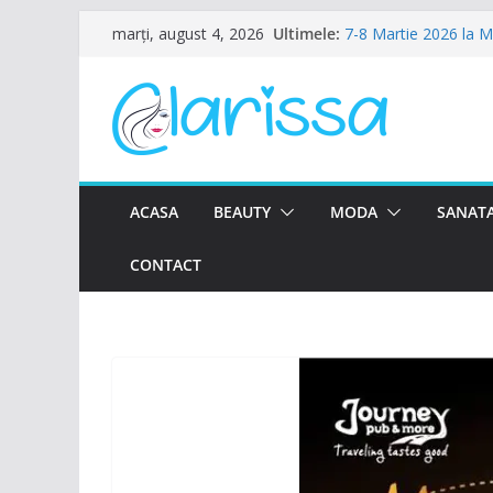
Sari
Ultimele:
7-8 Martie 2026 la 
marți, august 4, 2026
la
Ziua Femeii la Amalfi
8 Martie la Zocalo B
conținut
Ziua Femeii se sarba
Petrecere de Ziua Fe
ACASA
BEAUTY
MODA
SANATA
CONTACT