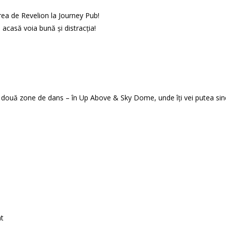
rea de Revelion la
Journey Pub
!
acasă voia bună și distracția!
it două zone de dans – în Up Above & Sky Dome, unde îți vei putea sinc
at