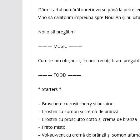
Dăm startul numărătoarei inverse până la petrece
Vino să calatorim împreună spre Noul An și nu uita 
Noi o să pregătim:
——— MUSIC ———
Cum te-am obișnuit și în anii trecuți, ti-am pregat
——— FOOD ———
* Starters *
– Bruschete cu roșii cherry și busuioc
– Crostini cu somon și cremă de brânză
– Crostini cu prosciutto cotto si crema de branza
– Fritto misto
– Vol-au-vent cu cremă de brânză și somon afum