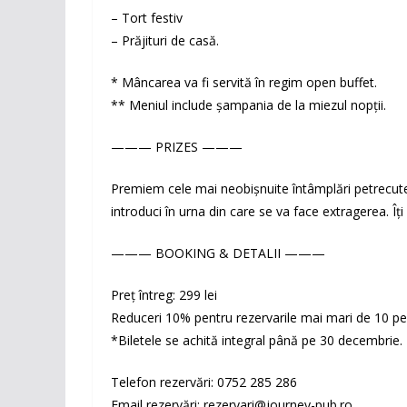
– Tort festiv
– Prăjituri de casă.
* Mâncarea va fi servită în regim open buffet.
** Meniul include șampania de la miezul nopții.
——— PRIZES ———
Premiem cele mai neobișnuite întâmplări petrecute în
introduci în urna din care se va face extragerea. Îț
——— BOOKING & DETALII ———
Preț întreg: 299 lei
Reduceri 10% pentru rezervarile mai mari de 10 p
*Biletele se achită integral până pe 30 decembrie.
Telefon rezervări: 0752 285 286
Email rezervări: rezervari@journey-pub.ro