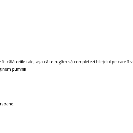
 călătoriile tale, așa că te rugăm să completezi bilețelul pe care îl vei
i ținem pumnii!
ersoane.