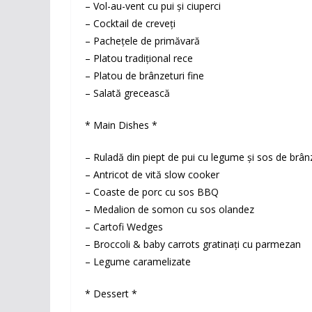
– Vol-au-vent cu pui și ciuperci
– Cocktail de creveți
– Pachețele de primăvară
– Platou tradițional rece
– Platou de brânzeturi fine
– Salată grecească
* Main Dishes *
– Ruladă din piept de pui cu legume și sos de brân
– Antricot de vită slow cooker
– Coaste de porc cu sos BBQ
– Medalion de somon cu sos olandez
– Cartofi Wedges
– Broccoli & baby carrots gratinați cu parmezan
– Legume caramelizate
* Dessert *