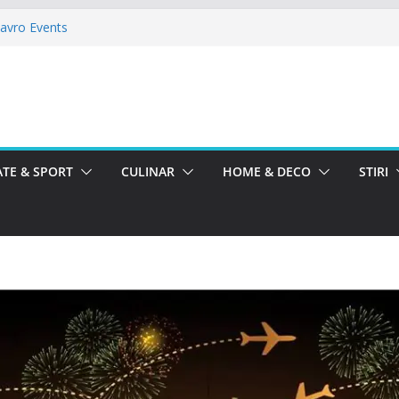
Mavro Events
 Alegria
allroom
toreste La Teatru. La Calinescu!
meii la La Nasu
TE & SPORT
CULINAR
HOME & DECO
STIRI