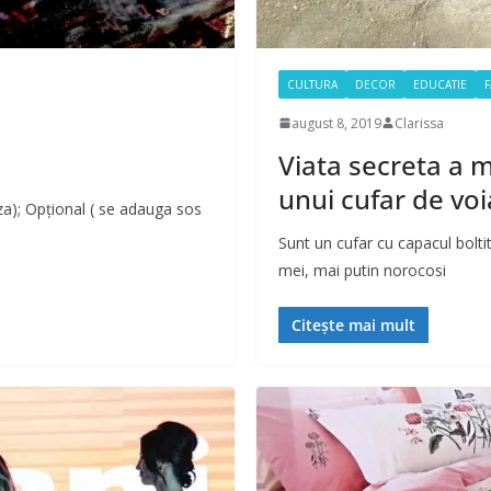
CULTURA
DECOR
EDUCATIE
F
august 8, 2019
Clarissa
Viata secreta a m
unui cufar de voi
a); Opțional ( se adauga sos
Sunt un cufar cu capacul boltit
mei, mai putin norocosi
Citește mai mult