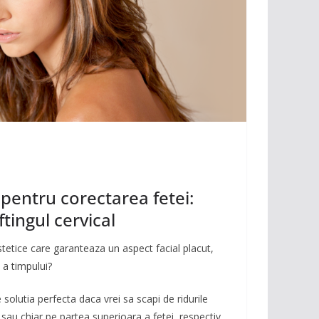
 pentru corectarea fetei:
liftingul cervical
stetice care garanteaza un aspect facial placut,
 a timpului?
e solutia perfecta daca vrei sa scapi de ridurile
ii sau chiar pe partea superioara a fetei, respectiv