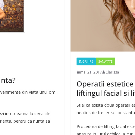
INGRIJIRE
SANATATE
mai 21, 2017
Clarissa
unta?
Operatii estetice
liftingul facial si 
evenimente din viata unui om.
Stiai ca exista doua operatii e
neatins de trecerea constanta
zi intotdeauna la serviciile
erienta, pentru ca nunta sa
Procedura de lifting facial est
aparute in jurul ochilor, a gur