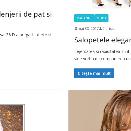
enjerii de pat si
MAGAZINE
MODA
mai 30, 2017
Clarissa
asa G&D a pregatit oferte si
Salopetele elegan
Lejeritatea si rapiditatea sun
vine vorba de compunerea une
Citește mai mult