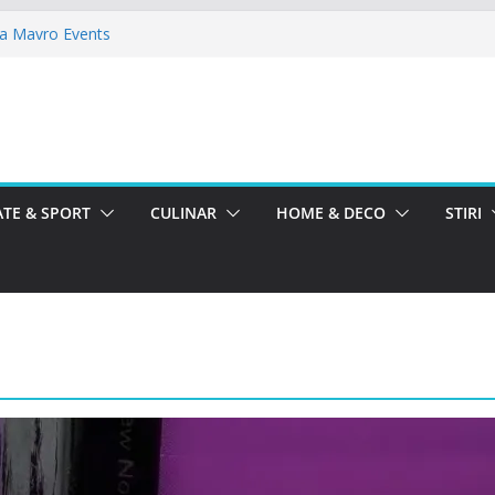
la Mavro Events
alfi Alegria
lo Ballroom
rbatoreste La Teatru. La Calinescu!
a Femeii la La Nasu
TE & SPORT
CULINAR
HOME & DECO
STIRI