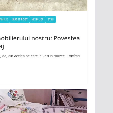
AMILIE
GUEST POST
MOBILIER
STIRI
obilierului nostru: Povestea
aj
, da, din acelea pe care le vezi in muzee. Confratii