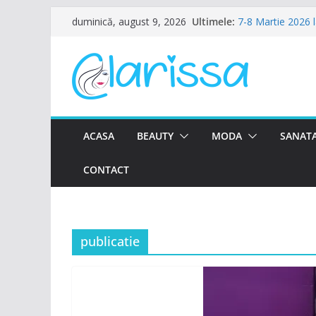
Sari
Ultimele:
7-8 Martie 2026 
duminică, august 9, 2026
la
Ziua Femeii la Am
8 Martie la Zoca
conținut
Ziua Femeii se sa
Petrecere de Ziu
ACASA
BEAUTY
MODA
SANATA
CONTACT
publicatie