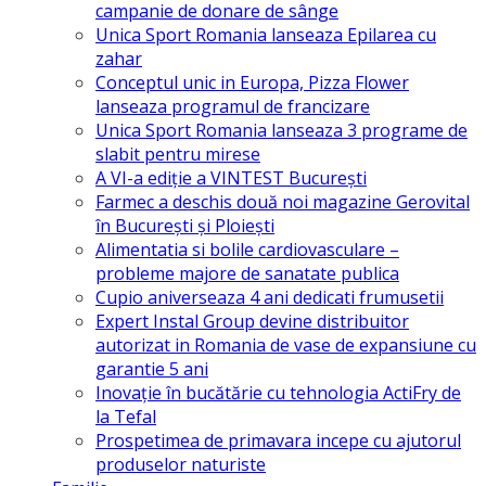
campanie de donare de sânge
Unica Sport Romania lanseaza Epilarea cu
zahar
Conceptul unic in Europa, Pizza Flower
lanseaza programul de francizare
Unica Sport Romania lanseaza 3 programe de
slabit pentru mirese
A VI-a ediție a VINTEST București
Farmec a deschis două noi magazine Gerovital
în Bucureşti şi Ploieşti
Alimentatia si bolile cardiovasculare –
probleme majore de sanatate publica
Cupio aniverseaza 4 ani dedicati frumusetii
Expert Instal Group devine distribuitor
autorizat in Romania de vase de expansiune cu
garantie 5 ani
Inovație în bucătărie cu tehnologia ActiFry de
la Tefal
Prospetimea de primavara incepe cu ajutorul
produselor naturiste