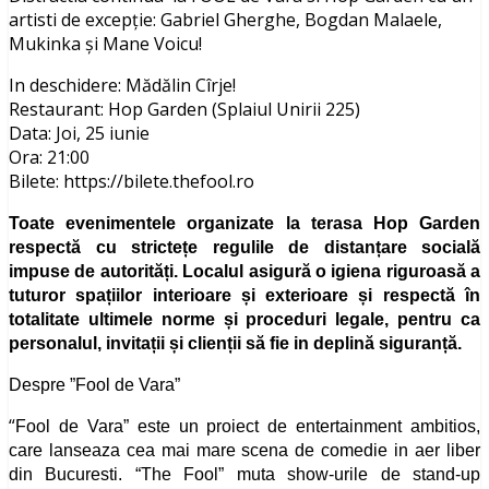
artisti de excepție: Gabriel Gherghe, Bogdan Malaele,
Mukinka și Mane Voicu!
In deschidere: Mădălin Cîrje!
Restaurant: Hop Garden (Splaiul Unirii 225)
Data: Joi, 25 iunie
Ora: 21:00
Bilete: https://bilete.thefool.ro
Toate evenimentele organizate la terasa Hop Garden
respectă cu strictețe regulile de distanțare socială
impuse de autorități.
Localul asigură o igiena riguroasă a
tuturor spațiilor interioare și exterioare și respectă în
totalitate ultimele norme și proceduri legale, pentru ca
personalul, invitații și clienții să fie in deplină siguranță.
Despre ”Fool de Vara”
“
Fool de Vara” este un proiect de entertainment ambitios,
care lanseaza cea mai mare scena de comedie in aer liber
din Bucuresti. “The Fool” muta show-urile de stand-up