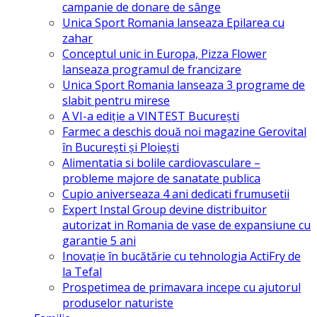
campanie de donare de sânge
Unica Sport Romania lanseaza Epilarea cu
zahar
Conceptul unic in Europa, Pizza Flower
lanseaza programul de francizare
Unica Sport Romania lanseaza 3 programe de
slabit pentru mirese
A VI-a ediție a VINTEST București
Farmec a deschis două noi magazine Gerovital
în Bucureşti şi Ploieşti
Alimentatia si bolile cardiovasculare –
probleme majore de sanatate publica
Cupio aniverseaza 4 ani dedicati frumusetii
Expert Instal Group devine distribuitor
autorizat in Romania de vase de expansiune cu
garantie 5 ani
Inovație în bucătărie cu tehnologia ActiFry de
la Tefal
Prospetimea de primavara incepe cu ajutorul
produselor naturiste