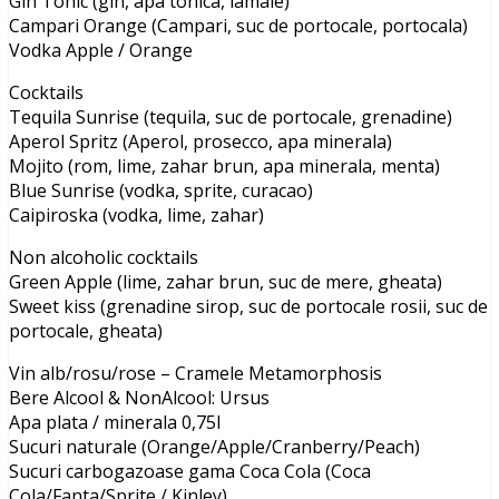
Gin Tonic (gin, apa tonica, lamaie)
Campari Orange (Campari, suc de portocale, portocala)
Vodka Apple / Orange
Cocktails
Tequila Sunrise (tequila, suc de portocale, grenadine)
Aperol Spritz (Aperol, prosecco, apa minerala)
Mojito (rom, lime, zahar brun, apa minerala, menta)
Blue Sunrise (vodka, sprite, curacao)
Caipiroska (vodka, lime, zahar)
Non alcoholic cocktails
Green Apple (lime, zahar brun, suc de mere, gheata)
Sweet kiss (grenadine sirop, suc de portocale rosii, suc de
portocale, gheata)
Vin alb/rosu/rose – Cramele Metamorphosis
Bere Alcool & NonAlcool: Ursus
Apa plata / minerala 0,75l
Sucuri naturale (Orange/Apple/Cranberry/Peach)
Sucuri carbogazoase gama Coca Cola (Coca
Cola/Fanta/Sprite / Kinley)