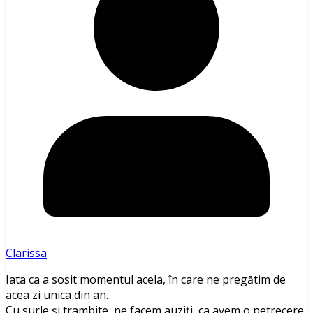
Clarissa
Iata ca a sosit momentul acela, în care ne pregătim de
acea zi unica din an.
Cu surle și trambite, ne facem auziți, ca avem o petrecere