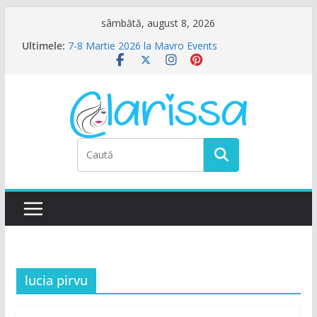
Sari
sâmbătă, august 8, 2026
la
Ultimele:
7-8 Martie 2026 la Mavro Events
conținut
Ziua Femeii la Amalfi Alegria
8 Martie la Zocalo Ballroom
Ziua Femeii se sarbatoreste La Teatru. La
Calinescu!
Petrecere de Ziua Femeii la La Nasu
lucia pirvu