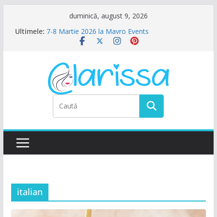
Sari
duminică, august 9, 2026
la
Ultimele:
7-8 Martie 2026 la Mavro Events
conținut
Ziua Femeii la Amalfi Alegria
8 Martie la Zocalo Ballroom
Ziua Femeii se sarbatoreste La Teatru. La
Calinescu!
Petrecere de Ziua Femeii la La Nasu
italian