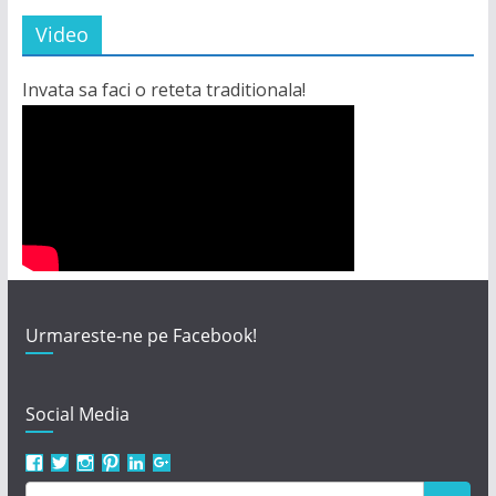
Video
Invata sa faci o reteta traditionala!
Urmareste-ne pe Facebook!
Social Media
Vezi
Vezi
Vezi
Vezi
Vezi
Vezi
profilul
profilul
profilul
profilul
profilul
profilul