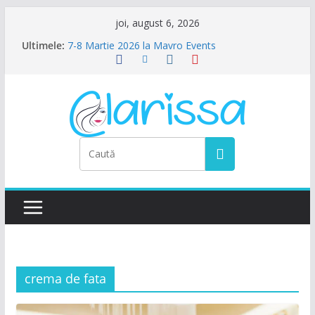
Sari
joi, august 6, 2026
la
Ultimele:
7-8 Martie 2026 la Mavro Events
conținut
Ziua Femeii la Amalfi Alegria
8 Martie la Zocalo Ballroom
Ziua Femeii se sarbatoreste La Teatru. La
Calinescu!
Petrecere de Ziua Femeii la La Nasu
crema de fata