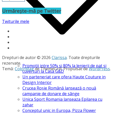
Urmărește-mă pe Twitter
Twiturile mele
Drepturi de autor © 2026
Clarissa
. Toate drepturile
rezervate.
Promotii intre 50% si 80% la lenjerii de pat si
Temă:
ColorMag
de ThemeGrill. Propulsat de
WordPress
.
cuverturi la Casa G&D
Un parteneriat care ofera Haute Couture in
Design Interior
Crucea Roșie Română lansează o nouă
campanie de donare de sânge
Unica Sport Romania lanseaza Epilarea cu
zahar
Conceptul unic in Europa, Pizza Flower