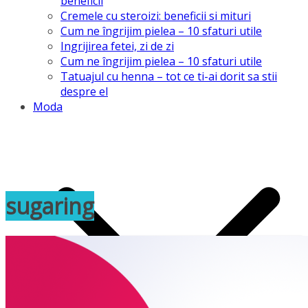
beneficii
Cremele cu steroizi: beneficii si mituri
Cum ne îngrijim pielea – 10 sfaturi utile
Ingrijirea fetei, zi de zi
Cum ne îngrijim pielea – 10 sfaturi utile
Tatuajul cu henna – tot ce ti-ai dorit sa stii
despre el
Moda
sugaring