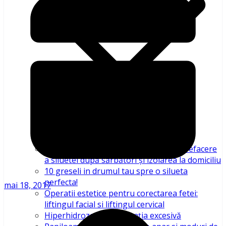
“Silhouette Friendly”- un program de refacere
a siluetei după sărbători și izolarea la domiciliu
10 greseli in drumul tau spre o silueta
perfecta!
mai 18, 2017
Operatii estetice pentru corectarea fetei:
liftingul facial si liftingul cervical
Hiperhidroza – transpirația excesivă