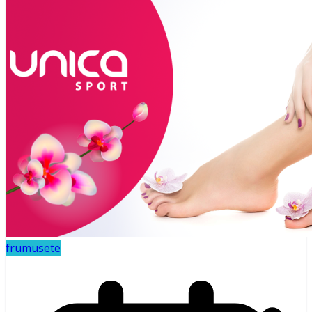
Costumele de baie I.D.Sarrieri – indraznete,
elegante, luxoase… dar nepractice
Jolidon 2017 – costume de baie care
avantajeaza toate siluetele
Salopetele elegante – in topul preferintelor
O călătorie a culorilor estivale cu colectia de
vară Tex de la Carrefour
Maraton de shoping la Answear
Moda de primavara la Maxine
Sanatate & sport
frumusete