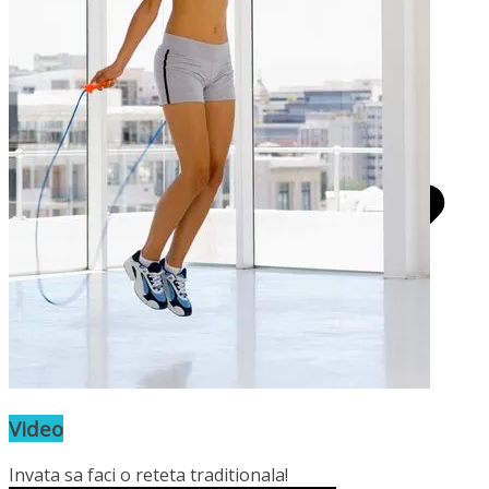
primavara
Turta cu ceapa verde
Home & Deco
Video
Invata sa faci o reteta traditionala!