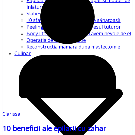
Papiloamele – ce sunt, de ce apar si moduri de
inlaturare
Slabeste sarind coarda!
10 sfaturi pentru o alimentație sănătoasă
Peelingurile chimice – pe înțelesul tuturor
Body lifting – ce este si cand avem nevoie de el
Operatia de blefaroplastie
Reconstructia mamara dupa mastectomie
Culinar
Clarissa
10 beneficii ale epilarii cu zahar