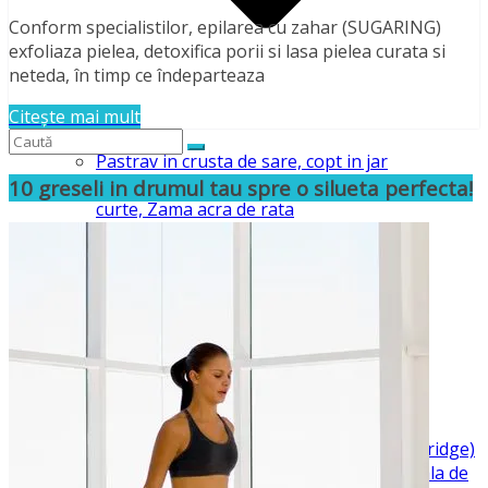
Conform specialistilor, epilarea cu zahar (SUGARING)
exfoliaza pielea, detoxifica porii si lasa pielea curata si
neteda, în timp ce îndeparteaza
Citește mai mult
Pastrav in crusta de sare, copt in jar
O reteta simpla din carne grasa de rata de
10 greseli in drumul tau spre o silueta perfecta!
curte, Zama acra de rata
Banana in caramel
Ciolan de porc la cuptor
Creveti si calamari cu legume
Italian Burger
Mar in foietaj
Paste Singapore Surf & Turf
Rata Peking
Reteta germana: Coaste fripte la gratar
Salata cu tofu si frunze de telina
Balik Ekmek (Peste in paine sau Galata Bridge)
O reteta de pizza creata pentru mai, Petala de