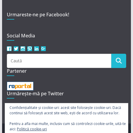
Urmareste-ne pe Facebook!
Social Media
Vezi
Vezi
Vezi
Vezi
Vezi
Vezi
profilul
profilul
profilul
profilul
profilul
profilul
revistaclarisa
Revista_Clarisa
revistaclarissa
revistaclarissa
revista-
113950242237039702721
pe
pe
pe
pe
clarisa
pe
Facebook
Twitter
Instagram
Pinterest
pe
Google+
Partener
LinkedIn
Urmărește-mă pe Twitter
Twiturile mele
Confidențialitate și cookie-uri: acest site folosește cookie-uri. Dacă
continui să folosești acest site web, ești de acord cu utilizarea lor.
Pentru a afla mai multe, inclusiv cum să controlezi cookie-urile, uită-te
aici:
Politică cookie-uri