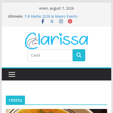
Sari
vineri, august 7, 2026
la
Ultimele:
7-8 Martie 2026 la Mavro Events
conținut
Ziua Femeii la Amalfi Alegria
8 Martie la Zocalo Ballroom
Ziua Femeii se sarbatoreste La Teatru. La
Calinescu!
Petrecere de Ziua Femeii la La Nasu
reteta