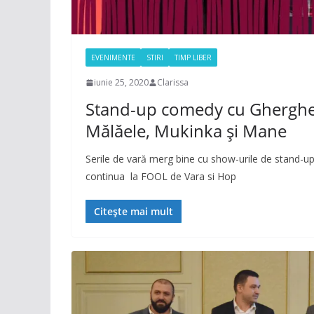
EVENIMENTE
STIRI
TIMP LIBER
iunie 25, 2020
Clarissa
Stand-up comedy cu Ghergh
Mălăele, Mukinka și Mane
Serile de vară merg bine cu show-urile de stand-up, 
continua la FOOL de Vara si Hop
Citește mai mult