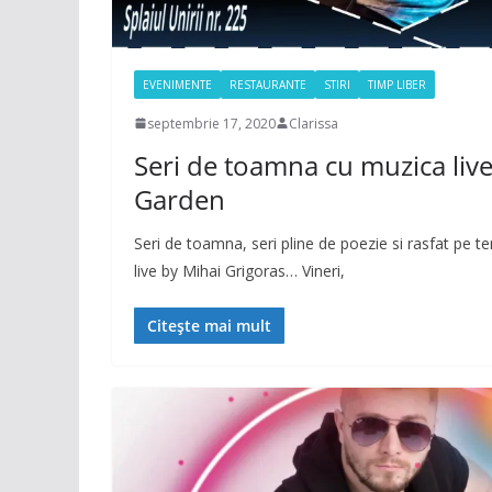
EVENIMENTE
RESTAURANTE
STIRI
TIMP LIBER
septembrie 17, 2020
Clarissa
Seri de toamna cu muzica liv
Garden
Seri de toamna, seri pline de poezie si rasfat pe 
live by Mihai Grigoras… Vineri,
Citește mai mult