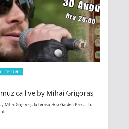
I
TIMP LIBER
u muzica live by Mihai Grigoraș
e by Mihai Grigoraș, la terasa Hop Garden Parc… Tu
rate