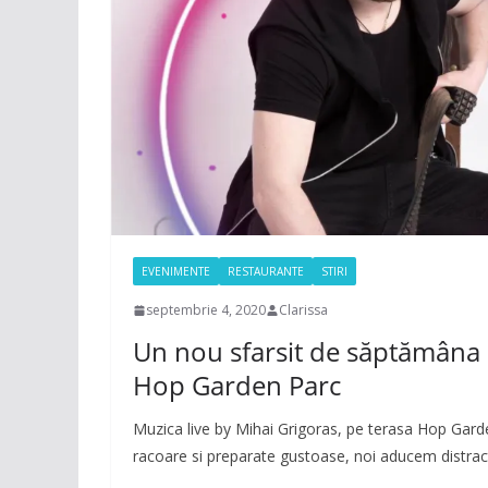
EVENIMENTE
RESTAURANTE
STIRI
septembrie 4, 2020
Clarissa
Un nou sfarsit de săptămâna c
Hop Garden Parc
Muzica live by Mihai Grigoras, pe terasa Hop Gar
racoare si preparate gustoase, noi aducem distracti