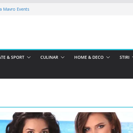
la Mavro Events
alfi Alegria
lo Ballroom
rbatoreste La Teatru. La Calinescu!
a Femeii la La Nasu
TE & SPORT
CULINAR
HOME & DECO
STIRI