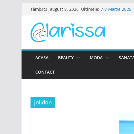
Sari
Ultimele:
7-8 Martie 2026 
sâmbătă, august 8, 2026
la
Ziua Femeii la Am
8 Martie la Zoca
conținut
Ziua Femeii se sa
Petrecere de Ziu
ACASA
BEAUTY
MODA
SANATA
CONTACT
jolidon