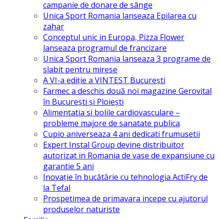
campanie de donare de sânge
Unica Sport Romania lanseaza Epilarea cu
zahar
Conceptul unic in Europa, Pizza Flower
lanseaza programul de francizare
Unica Sport Romania lanseaza 3 programe de
slabit pentru mirese
A VI-a ediție a VINTEST București
Farmec a deschis două noi magazine Gerovital
în Bucureşti şi Ploieşti
Alimentatia si bolile cardiovasculare –
probleme majore de sanatate publica
Cupio aniverseaza 4 ani dedicati frumusetii
Expert Instal Group devine distribuitor
autorizat in Romania de vase de expansiune cu
garantie 5 ani
Inovație în bucătărie cu tehnologia ActiFry de
la Tefal
Prospetimea de primavara incepe cu ajutorul
produselor naturiste