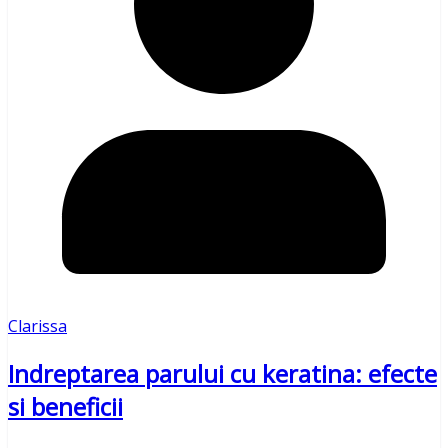
Clarissa
Indreptarea parului cu keratina: efecte
si beneficii