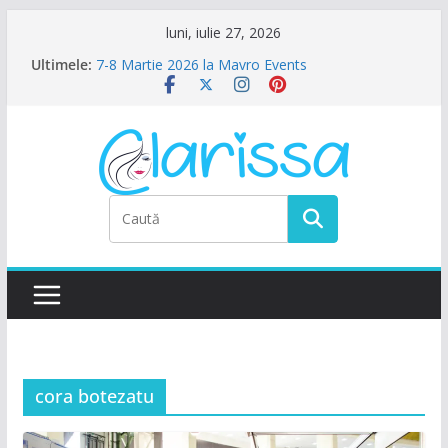
Sari
luni, iulie 27, 2026
la
Ultimele:
7-8 Martie 2026 la Mavro Events
conținut
Ziua Femeii la Amalfi Alegria
8 Martie la Zocalo Ballroom
Ziua Femeii se sarbatoreste La Teatru. La
Calinescu!
Petrecere de Ziua Femeii la La Nasu
cora botezatu