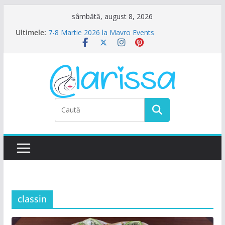
Sari
sâmbătă, august 8, 2026
la
Petrecere de Ziua Femeii la La Nasu
Ultimele:
7-8 Martie 2026 la Mavro Events
conținut
Ziua Femeii la Amalfi Alegria
8 Martie la Zocalo Ballroom
Ziua Femeii se sarbatoreste La Teatru. La
Calinescu!
classin